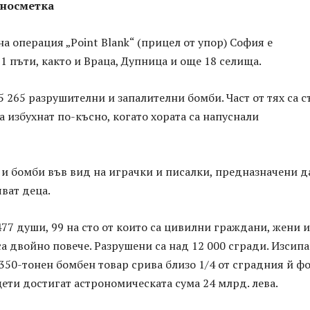
вносметка
а операция „Point Blank“ (прицел от упор) София е
 пъти, както и Враца, Дупница и още 18 селища.
5 265 разрушителни и запалителни бомби. Част от тях са с
да избухнат по-късно, когато хората са напуснали
 и бомби във вид на играчки и писалки, предназначени д
яват деца.
477 души, 99 на сто от които са цивилни граждани, жени и
са двойно повече. Разрушени са над 12 000 сгради. Изсип
350-тонен бомбен товар срива близо 1/4 от сградния й ф
ти достигат астрономическата сума 24 млрд. лева.