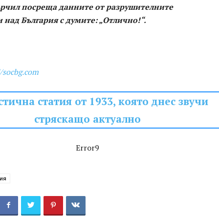
рчил посреща данните от разрушителните
над България с думите: „Отлично!“.
//socbg.com
тична статия от 1933, която днес звучи
стряскащо актуално
Error9
ия