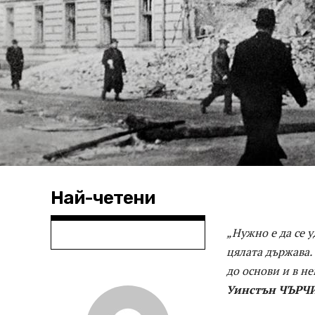
Най-четени
„Нужно е да се 
цялата държава. 
до основи и в не
Уинстън ЧЪРЧ