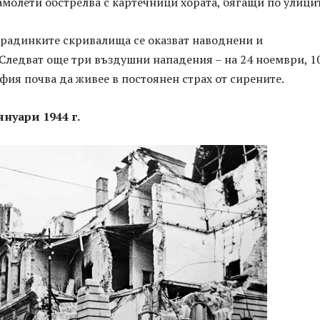
молети обстрелва с картечници хората, бягащи по улицит
градинките скривалища се оказват наводнени и
Следват още три въздушни нападения – на 24 ноември, 1
фия почва да живее в постоянен страх от сирените.
нуари 1944 г.