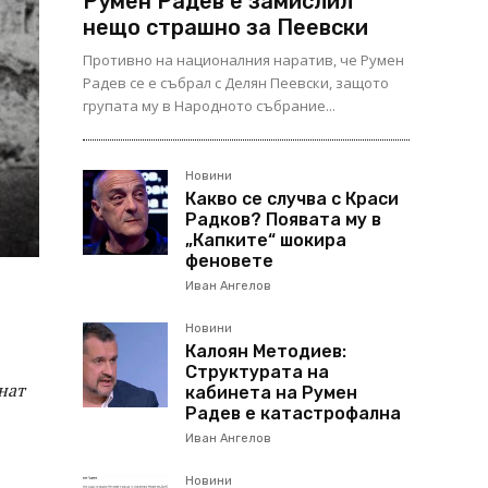
Румен Радев е замислил
нещо страшно за Пеевски
Противно на националния наратив, че Румен
Радев се е събрал с Делян Пеевски, защото
групата му в Народното събрание...
Новини
Какво се случва с Краси
Радков? Появата му в
„Капките“ шокира
феновете
Иван Ангелов
Новини
Калоян Методиев:
Структурата на
нат
кабинета на Румен
Радев е катастрофална
Иван Ангелов
Новини