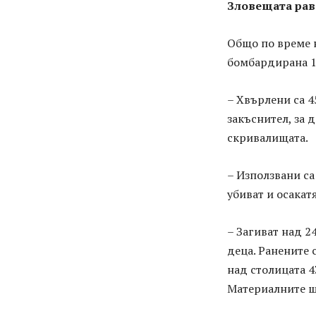
Зловещата ра
Общо по време н
бомбардирана 11
– Хвърлени са 4
закъснител, за 
скривалищата.
– Използвани са
убиват и осакат
– Загиват над 2
деца. Ранените 
над столицата 4
Материалните ще