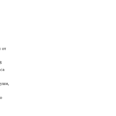
 от
8
аса
души,
о