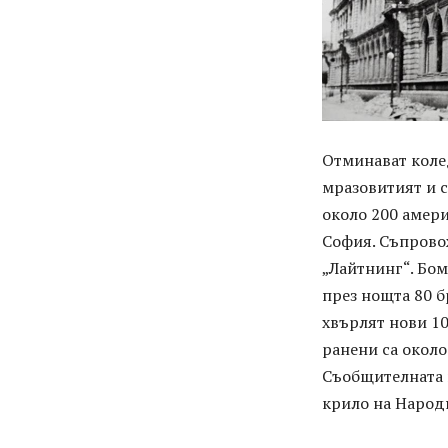
Отминават коле
мразовитият и с
около 200 амер
София. Съпрово
„Лайтнинг“. Бом
през нощта 80 
хвърлят нови 10
ранени са около
Съобщителната 
крило на Народн