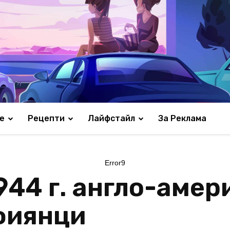
е
Рецепти
Лайфстайл
За Реклама
Error9
944 г. англо-аме
фиянци