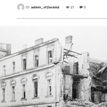
От
admin_vf2xn66d
27
0