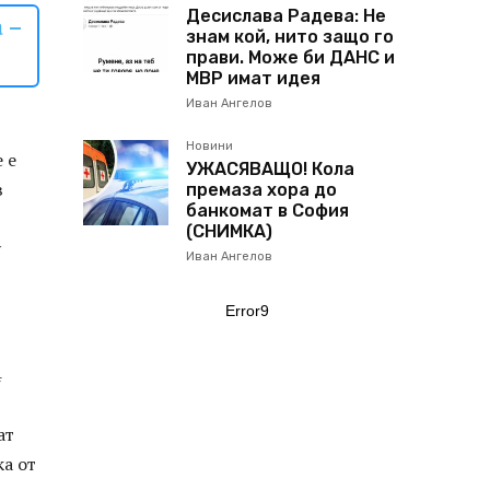
Десислава Радева: Не
 –
знам кой, нито защо го
прави. Може би ДАНС и
МВР имат идея
Иван Ангелов
Новини
 е
УЖАСЯВАЩО! Кола
в
премаза хора до
банкомат в София
(СНИМКА)
у
Иван Ангелов
Error9
4
ат
ка от