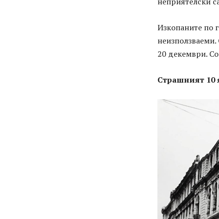
неприятелски са
Изкопаните по 
неизползваеми. 
20 декември. Со
Страшният 10 я