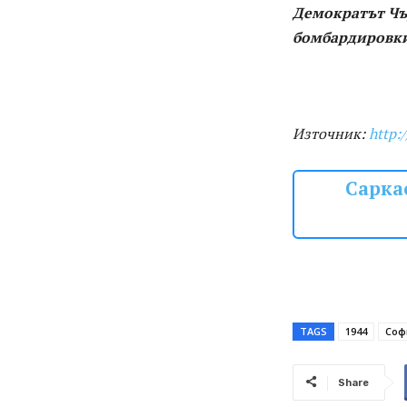
Демократът Чъ
бомбардировки 
Източник:
http:
Саркас
TAGS
1944
Соф
Share