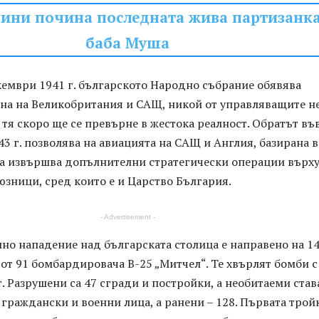
дини почина последната жива партизанка
баба Муша
кември 1941 г. българското Народно събрание обявява
на на Великобритания и САЩ, никой от управляващите не
 тя скоро ще се превърне в жестока реалност. Обратът въ
43 г. позволява на авиацията на САЩ и Англия, базирана в
а извършва допълнителни стратегически операции върх
зници, сред които е и Царство България.
- Advertisement -
но нападение над българската столица е направено на 1
 от 91 бомбардировача B-25 „Митчел“. Те хвърлят бомби с
т. Разрушени са 47 сгради и постройки, а необитаеми став
9 граждански и военни лица, а ранени – 128. Първата трой