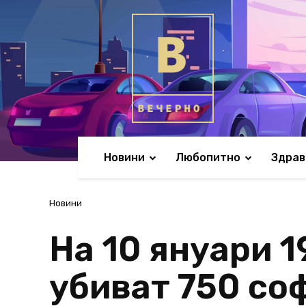
Новини
Любопитно
Здрав
Новини
На 10 януари 1
убиват 750 со