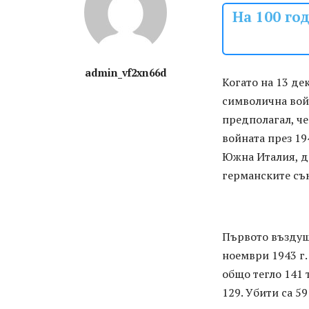
На 100 го
admin_vf2xn66d
Когато на 13 де
символична вой
предполагал, че
войната през 19
Южна Италия, д
германските съю
Първото въздуш
ноември 1943 г.
общо тегло 141 
129. Убити са 5