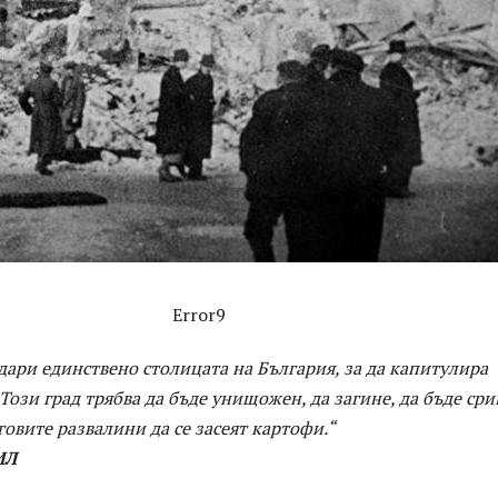
Error9
удари единствено столицата на България, за да капитулира
Този град трябва да бъде унищожен, да загине, да бъде сри
говите развалини да се засеят картофи.“
ИЛ