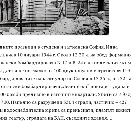
дните празници в студена и затъмнена София. Идва
лънчев 10 януари 1944 г. Около 12,30 ч. на обед формация
икански бомбардировача В-17 и В-24 е на подстъпите към
ждат ги не по-малко от 100 двукорпусни изтребителя Р-3
бардировачите нанасят удар по София в 12,35 ч., а в 22 ч
британски бомбардировача „Лелингтън“ повтарят удара и
00 бомби предимно в източните квартали. Убити са 750 
 700. Напълно са разрушени 3304 сгради, частично – 427.
и водоснабдителна мрежа са прекъснати, пламтят южнот
ия театър, сградата на БАН, съседните здания….