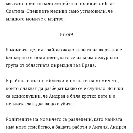
мястото пристигнали линейка и полиция от Бяла
Слатина. Спешните медици само установили, че
младото момиче е мъртво.
Error9
В момента целият район около къщата на жертвата е
блокиран от полицията, като се изчаква дежурната
група от областната дирекция във Враца.
В района е пълно с близки и познати на момичето,
които очакват да разберат какво се е случило. Всички
са единодушни, че Андрея е била кротко дете и е
истинска загадка защо е убита.
Родителите на момичето са разделени, като майката
има ново семейство, а бащата работи в Англия. Андрея