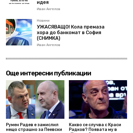
идея
Иван Ангелов
Новини
УЖАСЯВАЩО! Кола премаза
хора до банкомат в София
(СНИМКА)
Иван Ангелов
Още интересни публикации
Румен Радев е замислил
Какво се случва с Краси
нещо страшно за Пеевски
Радков? Появата му в