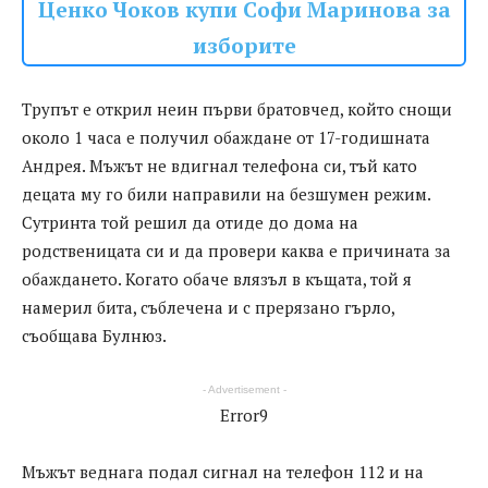
Ценко Чоков купи Софи Маринова за
изборите
Трупът е открил неин първи братовчед, който снощи
около 1 часа е получил обаждане от 17-годишната
Андрея. Мъжът не вдигнал телефона си, тъй като
децата му го били направили на безшумен режим.
Сутринта той решил да отиде до дома на
родственицата си и да провери каква е причината за
обаждането. Когато обаче влязъл в къщата, той я
намерил бита, съблечена и с прерязано гърло,
съобщава Булнюз.
- Advertisement -
Error9
Мъжът веднага подал сигнал на телефон 112 и на