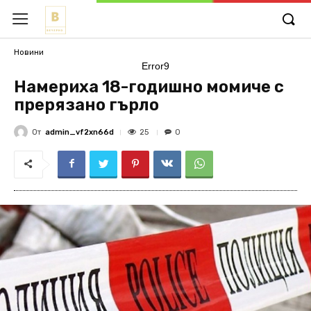
Новини
Error9
Намериха 18-годишно момиче с
прерязано гърло
От
admin_vf2xn66d
25
0