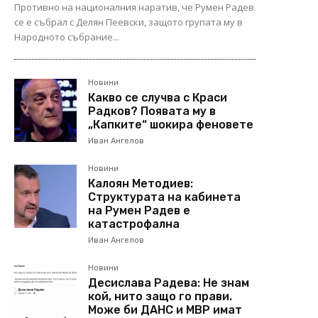
Противно на националния наратив, че Румен Радев
се е събрал с Делян Пеевски, защото групата му в
Народното събрание...
Новини
Какво се случва с Краси
Радков? Появата му в
„Капките“ шокира феновете
Иван Ангелов
Новини
Калоян Методиев:
Структурата на кабинета
на Румен Радев е
катастрофална
Иван Ангелов
Новини
Десислава Радева: Не знам
кой, нито защо го прави.
Може би ДАНС и МВР имат