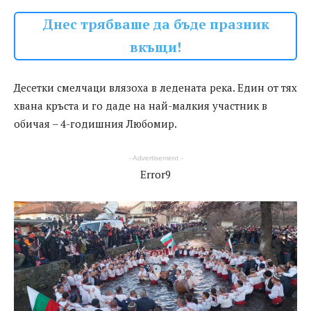
Днес трябваше да бъде празник
вкъщи!
Десетки смелчаци влязоха в ледената река. Един от тях
хвана кръста и го даде на най-малкия участник в
обичая – 4-годишния Любомир.
- Advertisement -
Error9