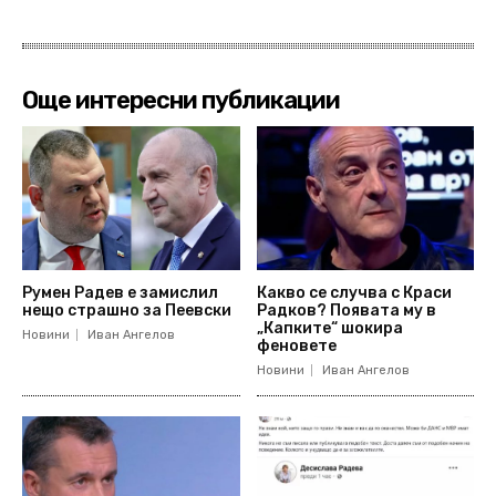
Още интересни публикации
Румен Радев е замислил
Какво се случва с Краси
нещо страшно за Пеевски
Радков? Появата му в
„Капките“ шокира
Новини
Иван Ангелов
феновете
Новини
Иван Ангелов