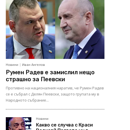
Новини
Иван Ангелов
Румен Радев е замислил нещо
страшно за Пеевски
Противно на националния наратив, че Румен Радев
се е събрал с Делян Пеевски, защото групата му в
Народното събрание...
Новини
Какво се случва с Краси