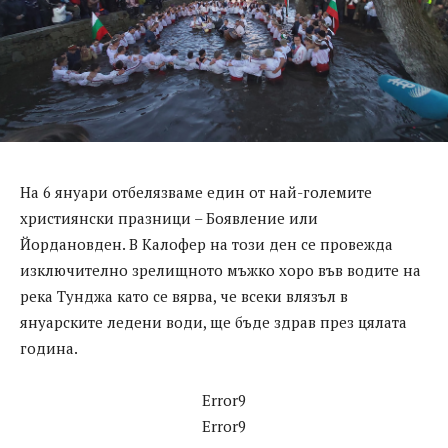
На 6 януари отбелязваме един от най-големите
християнски празници – Боявление или
Йордановден. В Калофер на този ден се провежда
изключително зрелищното мъжко хоро във водите на
река Тунджа като се вярва, че всеки влязъл в
януарските ледени води, ще бъде здрав през цялата
година.
Error9
Error9