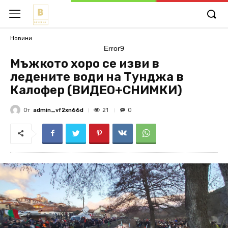
Новини
Error9
Мъжкото хоро се изви в
ледените води на Тунджа в
Калофер (ВИДЕО+СНИМКИ)
От
admin_vf2xn66d
21
0