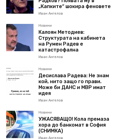
Радков? Появата му в
„Капките“ шокира феновете
Иван Ангелов
Новини
Калоян Методиев:
Структурата на кабинета
на Румен Радев е
катастрофална
Иван Ангелов
Новини
Десислава Радева: Не знам
кой, нито защо го прави.
Може би ДАНС и МВР имат
идея
Иван Ангелов
Новини
УЖАСЯВАЩО! Кола премаза
хора до банкомат в София
(СНИМКА)
Иван Ангелов