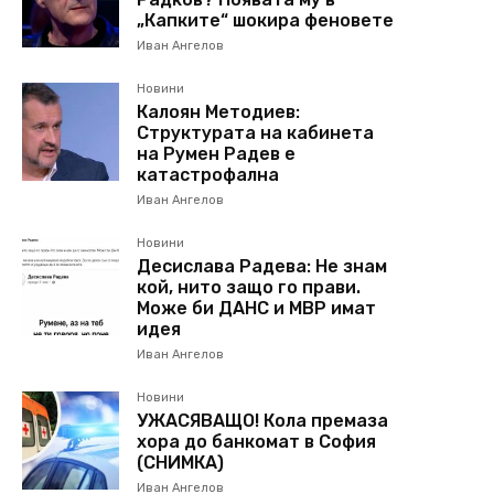
„Капките“ шокира феновете
Иван Ангелов
Новини
Калоян Методиев:
Структурата на кабинета
на Румен Радев е
катастрофална
Иван Ангелов
Новини
Десислава Радева: Не знам
кой, нито защо го прави.
Може би ДАНС и МВР имат
идея
Иван Ангелов
Новини
УЖАСЯВАЩО! Кола премаза
хора до банкомат в София
(СНИМКА)
Иван Ангелов