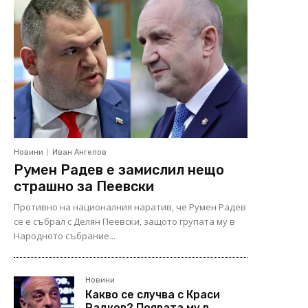
Новини
Иван Ангелов
Румен Радев е замислил нещо
страшно за Пеевски
Противно на националния наратив, че Румен Радев
се е събрал с Делян Пеевски, защото групата му в
Народното събрание...
Новини
Какво се случва с Краси
Радков? Появата му в