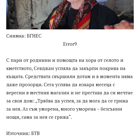
Снимка: БГНЕС
Error9
С пари от роднини и помощта на хора от селото и
кметството, Севджан успяла да закърпи покрива на
къщата. Средствата свършили дотам и в момента няма
даже прозорци. Сега успява да изкара месеца с
вересии в местния магазин и не престава да си мечтае
за своя дом: „Трябва да успея, за да мога да се грижа
за нея. Аз съм уморена, много уморена – безсънни
нощи, сама за нея се грижа“.
Източник: БТВ