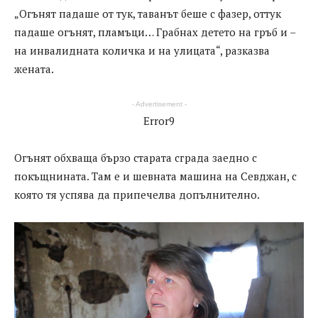
„Огънят падаше от тук, таванът беше с фазер, оттук
падаше огънят, пламъци… Грабнах детето на гръб и –
на инвалидната количка и на улицата“, разказва
жената.
- Advertisement -
Error9
Огънят обхваща бързо старата сграда заедно с
покъщнината. Там е и шевната машина на Севджан, с
която тя успява да припечелва допълнително.