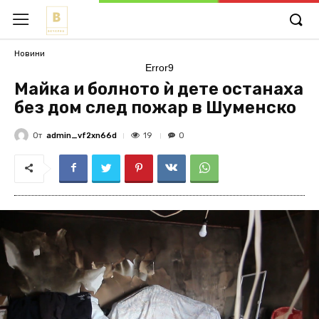
Новини
Error9
Майка и болното ѝ дете останаха
без дом след пожар в Шуменско
От
admin_vf2xn66d
19
0