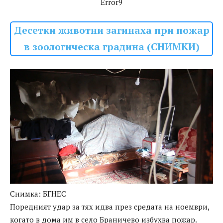
Error9
Десетки животни загинаха при пожар
в зоологическа градина (СНИМКИ)
Снимка: БГНЕС
Поредният удар за тях идва през средата на ноември,
когато в дома им в село Браничево избухва пожар.