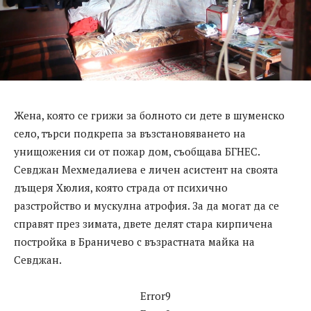
Жена, която се грижи за болното си дете в шуменско
село, търси подкрепа за възстановяването на
унищожения си от пожар дом, съобщава БГНЕС.
Севджан Мехмедалиева е личен асистент на своята
дъщеря Хюлия, която страда от психично
разстройство и мускулна атрофия. За да могат да се
справят през зимата, двете делят стара кирпичена
постройка в Браничево с възрастната майка на
Севджан.
Error9