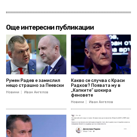
Още интересни публикации
Румен Радев е замислил
Какво се случва с Краси
нещо страшно за Пеевски
Радков? Появата му в
„Капките“ шокира
Новини
Иван Ангелов
феновете
Новини
Иван Ангелов