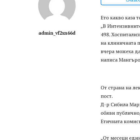
Ето какво каза т
„В Интензивните
admin_vf2xn66d
498. Хоспитализ
на клиничната п
вчера можеха да
написа Мангъро
От страна на ле
пост.
Д-р Сибила Мар
обяви публично
Етичната комис
„От месеци един