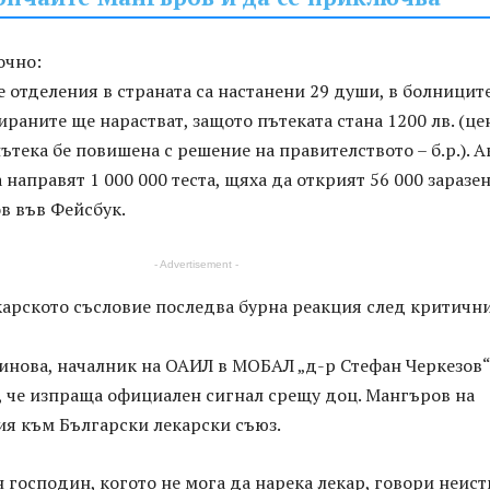
очно:
 отделения в страната са настанени 29 души, в болниците
ираните ще нарастват, защото пътеката стана 1200 лв. (це
ътека бе повишена с решение на правителството – б.р.). А
 направят 1 000 000 теста, щяха да открият 56 000 заразен
в във Фейсбук.
- Advertisement -
карското съсловие последва бурна реакция след критичн
инова, началник на ОАИЛ в МОБАЛ „д-р Стефан Черкезов“
, че изпраща официален сигнал срещу доц. Мангъров на
ия към Български лекарски съюз.
 господин, когото не мога да нарека лекар, говори неис