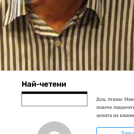
Най-четени
Доц. Атанас Ма
повече пациенти
цената на клин
Зак