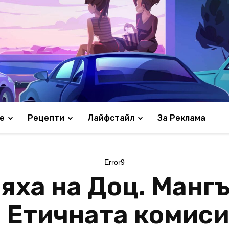
е
Рецепти
Лайфстайл
За Реклама
Error9
яха на Доц. Мангъ
в Етичната комиси