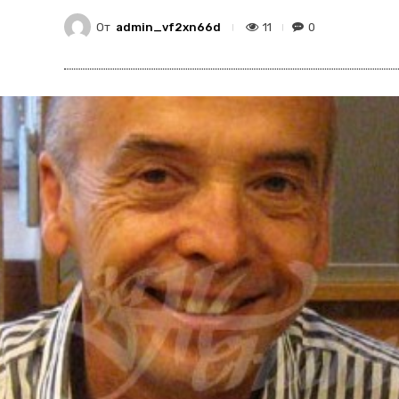
От
admin_vf2xn66d
11
0