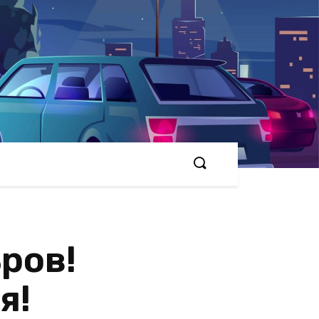
ров!
я!