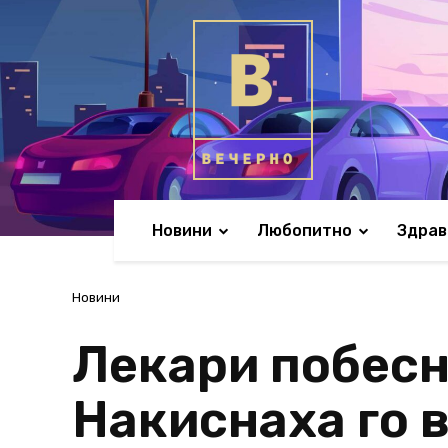
Новини
Любопитно
Здрав
Новини
Лекари побесн
Накиснаха го 