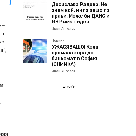
Десислава Радева: Не
знам кой, нито защо го
прави. Може би ДАНС и
МВР имат идея
 –
Иван Ангелов
ната
ко
Новини
УЖАСЯВАЩО! Кола
и“,
премаза хора до
банкомат в София
(СНИМКА)
Иван Ангелов
ия
Error9
,
тини