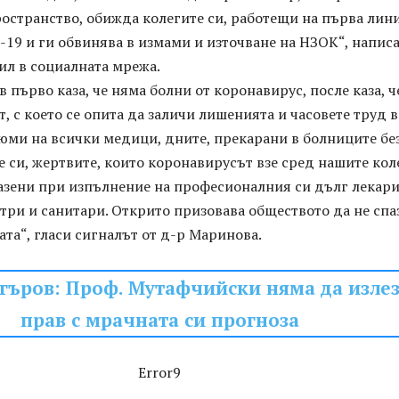
остранство, обижда колегите си, работещи на първа лин
-19 и ги обвинява в измами и източване на НЗОК“, написа
ил в социалната мрежа.
 първо каза, че няма болни от коронавирус, после каза, ч
т, с което се опита да заличи лишенията и часовете труд в
юми на всички медици, дните, прекарани в болниците бе
 си, жертвите, които коронавирусът взе сред нашите кол
азени при изпълнение на професионалния си дълг лекари
ри и санитари. Открито призовава обществото да не спа
ата“, гласи сигналът от д-р Маринова.
гъров: Проф. Мутафчийски няма да изле
прав с мрачната си прогноза
Error9