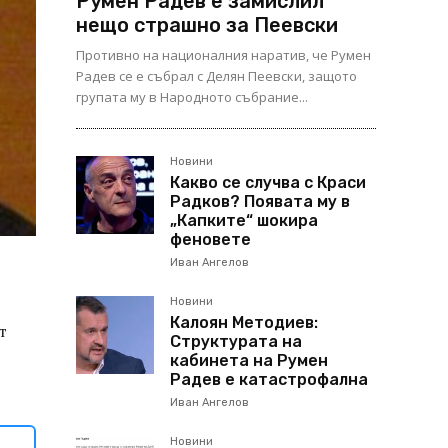
Румен Радев е замислил
нещо страшно за Пеевски
Противно на националния наратив, че Румен
Радев се е събрал с Делян Пеевски, защото
групата му в Народното събрание...
Новини
Какво се случва с Краси
Радков? Появата му в
„Капките“ шокира
феновете
Иван Ангелов
Новини
Калоян Методиев:
т
Структурата на
кабинета на Румен
Радев е катастрофална
Иван Ангелов
Новини