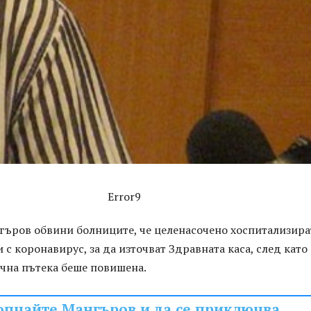
Error9
нгъров обвини болниците, че целенасочено хоспитализира
 с коронавирус, за да източват Здравната каса, след като
ична пътека беше повишена.
опчайте Мангъров и да се приключва