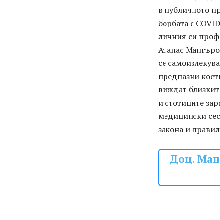
в публичното пр
борбата с COVID
личния си проф
Атанас Мангъров
се самоизлекува
предпазни кост
виждат близките
и стотиците зар
медицински сест
закона и правил
Доц. Ман