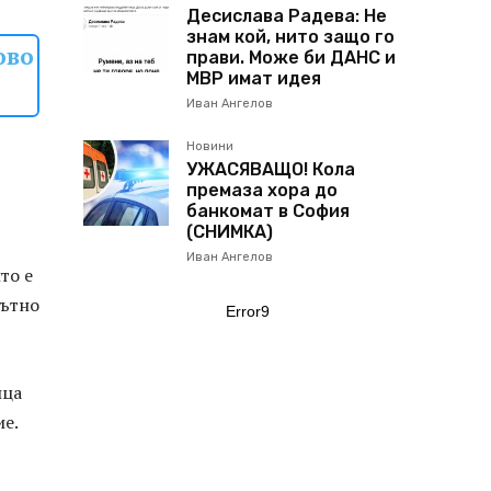
Десислава Радева: Не
знам кой, нито защо го
ово
прави. Може би ДАНС и
МВР имат идея
Иван Ангелов
Новини
УЖАСЯВАЩО! Кола
премаза хора до
банкомат в София
(СНИМКА)
Иван Ангелов
то е
пътно
Error9
ица
ие.