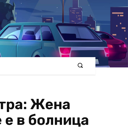
тра: Жена
 е в болница