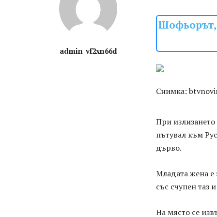
Шофьорът, 
admin_vf2xn66d
Снимка: btvnovi
При излизането 
пътувал към Рус
дърво.
Младата жена е 
със счупен таз 
На място се изв