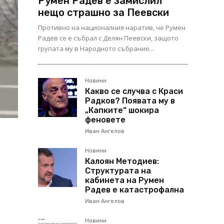
Румен Радев е замислил
нещо страшно за Пеевски
Противно на националния наратив, че Румен
Радев се е събрал с Делян Пеевски, защото
групата му в Народното събрание...
Новини
Какво се случва с Краси
Радков? Появата му в
„Капките“ шокира
феновете
Иван Ангелов
Новини
Калоян Методиев:
Структурата на
кабинета на Румен
Радев е катастрофална
Иван Ангелов
Новини