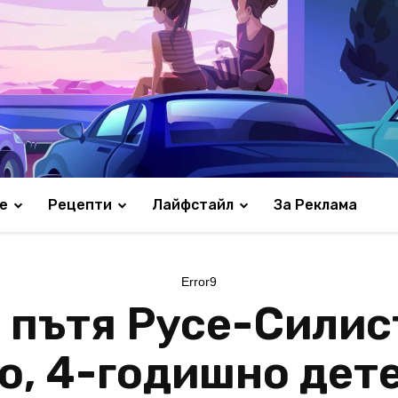
е
Рецепти
Лайфстайл
За Реклама
Error9
 пътя Русе-Силис
о, 4-годишно дете