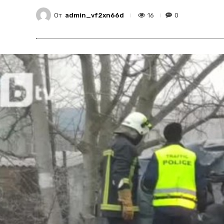
От
admin_vf2xn66d
16
0