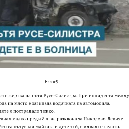
Error9
фа с жертва на пътя Русе-Силистра. При инцидента между
ола на място е загинала водачката на автомобила.
ете е пострадало тежко.
анал малко преди 8 ч. на разклона за Николово. Лекият
то са пътували майката и детето й, е идвал от селото.