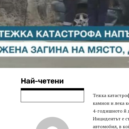
Най-четени
Тежка катастро
камион и лека к
4-годишното й д
Инцидентът е ст
автомобил, в кой