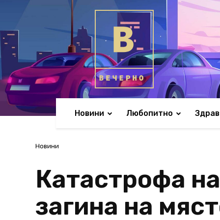
Новини
Любопитно
Здрав
Новини
Катастрофа на
загина на мяст