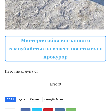
Мистерия обви внезапното
самоубийство на известния столичен
прокурор
Източник: лупа.бг
Error9
TAGS
дете
Калина
самоубийство