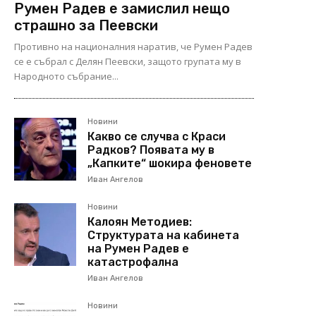
Румен Радев е замислил нещо
страшно за Пеевски
Противно на националния наратив, че Румен Радев
се е събрал с Делян Пеевски, защото групата му в
Народното събрание...
Новини
Какво се случва с Краси
Радков? Появата му в
„Капките“ шокира феновете
Иван Ангелов
Новини
Калоян Методиев:
Структурата на кабинета
на Румен Радев е
катастрофална
Иван Ангелов
Новини