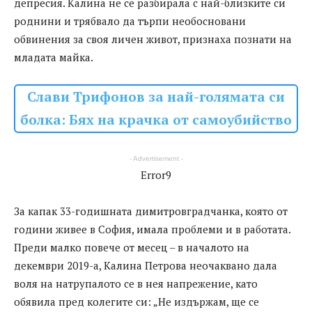
депресия. Калина не се разбирала с най-близките си
роднини и трябвало да търпи необосновани
обвинения за своя личен живот, признаха познати на
младата майка.
Слави Трифонов за най-голямата си
болка: Бях на крачка от самоубийство
- Advertisement -
Error9
За капак 33-годишната димитровградчанка, която от
години живее в София, имала проблеми и в работата.
Преди малко повече от месец – в началото на
декември 2019-а, Калина Петрова неочаквано дала
воля на натрупалото се в нея напрежение, като
обявила пред колегите си: „Не издържам, ще се