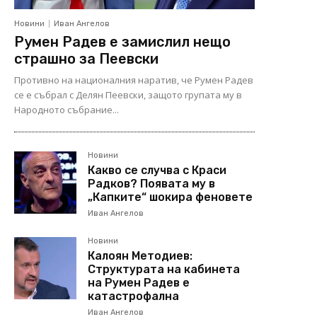
Новини
Иван Ангелов
Румен Радев е замислил нещо
страшно за Пеевски
Противно на националния наратив, че Румен Радев
се е събрал с Делян Пеевски, защото групата му в
Народното събрание...
Новини
Какво се случва с Краси
Радков? Появата му в
„Капките“ шокира феновете
Иван Ангелов
Новини
Калоян Методиев:
Структурата на кабинета
на Румен Радев е
катастрофална
Иван Ангелов