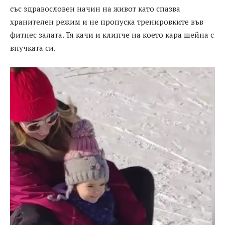
със здравословен начин на живот като спазва
хранителен режим и не пропуска тренировките във
фитнес залата. Тя качи и клипче на което кара шейна с
внучката си.