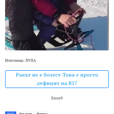
Източник: ЛУПА
Ракът не е болест-Това е просто
дефицит на В17
Error9
TAGS
без грим
Малина