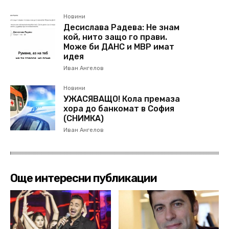
Новини
Десислава Радева: Не знам
кой, нито защо го прави.
Може би ДАНС и МВР имат
идея
Иван Ангелов
Новини
УЖАСЯВАЩО! Кола премаза
хора до банкомат в София
(СНИМКА)
Иван Ангелов
Още интересни публикации