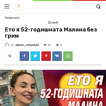
Лайфстайл
Error9
Ето я 52-годишната Малина без
грим
От
admin_vf2xn66d
26
0