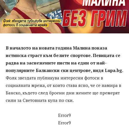
В началото на новата година Малина показа
истинска страст към белите спортове. Певицата се
радва на заснежените писти на един от най-
популярните Балкански ски центрове, видя Lupa.bg.
Фолк звездата публикува интересни фотоси в
социалната мрежа, от които става ясно, че се намира в
Банско, където след броени дни жените ще премерят
сили за Световната купа по ски.
Error9
Error9