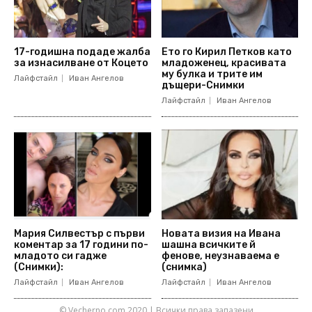
17-годишна подаде жалба
Ето го Кирил Петков като
за изнасилване от Коцето
младоженец, красивата
му булка и трите им
Лайфстайл
Иван Ангелов
дъщери-Снимки
Лайфстайл
Иван Ангелов
Мария Силвестър с първи
Новата визия на Ивана
коментар за 17 години по-
шашна всичките й
младото си гадже
фенове, неузнаваема е
(Снимки):
(снимка)
Лайфстайл
Иван Ангелов
Лайфстайл
Иван Ангелов
© Vecherno.com 2020 | Всички права запазени