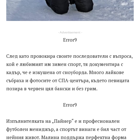
- Advertisement -
Error9
След като провокира своите последователи с въпроса,
кой е любимият им зимен спорт, тя документира с
кадър, че е изкушена от сноуборда. Много лайкове
събраха и фотосите от СПА-центъра, където певицата
позира в червен цял бански и без грим.
Error9
Изпълнителката на „Пайнер“ е и професионален
футболен мениджър, а спортът винаги е бил част от
нейния живот. Малина поддържа перфектна форма