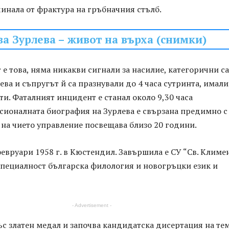
чинала от фрактура на гръбначния стълб.
ва Зурлева – живот на върха (снимки)
е това, няма никакви сигнали за насилие, категорични са
ева и съпругът й са празнували до 4 часа сутринта, имали
ти. Фаталният инцидент е станал около 9,30 часа
сионалната биография на Зурлева е свързана предимно с
 на чието управление посвещава близо 20 години.
февруари 1958 г. в Кюстендил. Завършила е СУ “Св. Климе
специалност българска филология и новогръцки език и
- Advertisement -
с златен медал и започва кандидатска дисертация на те