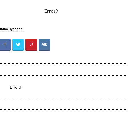
Error9
илва Зурлева
Error9