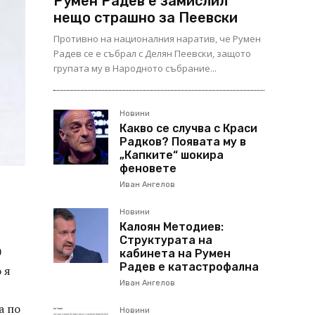
Румен Радев е замислил
нещо страшно за Пеевски
Противно на националния наратив, че Румен
Радев се е събрал с Делян Пеевски, защото
групата му в Народното събрание...
Новини
Какво се случва с Краси
Радков? Появата му в
„Капките“ шокира
феновете
Иван Ангелов
Новини
Калоян Методиев:
Структурата на
0
кабинета на Румен
Радев е катастрофална
 я
Иван Ангелов
а по
Новини