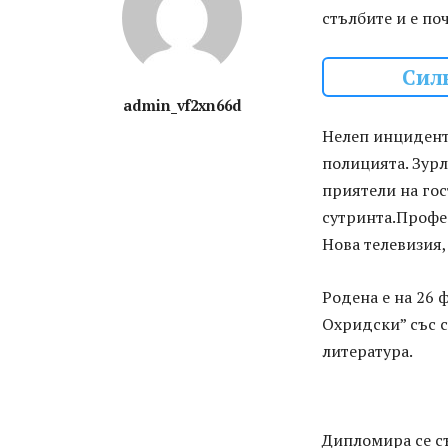
стълбите и е по
Сил
admin_vf2xn66d
Нелеп инцидент 
полицията. Зурл
приятели на гос
сутринта.Профе
Нова телевизия,
Родена е на 26 
Охридски” със 
литература.
Дипломира се съ