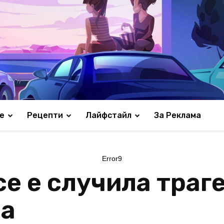
е
Рецепти
Лайфстайл
За Реклама
Error9
се е случила траг
ва