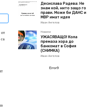
Десислава Радева: Не
знам кой, нито защо го
прави. Може би ДАНС и
МВР имат идея
Иван Ангелов
 от
Новини
УЖАСЯВАЩО! Кола
 са
премаза хора до
банкомат в София
(СНИМКА)
Иван Ангелов
Error9
нт
ма