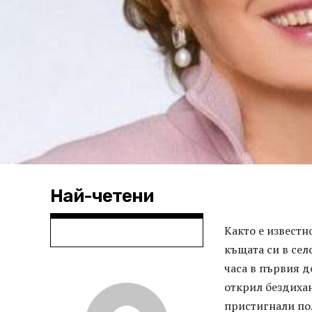
Най-четени
Както е известн
къщата си в сел
часа в първия д
открил бездихан
пристигнали пол