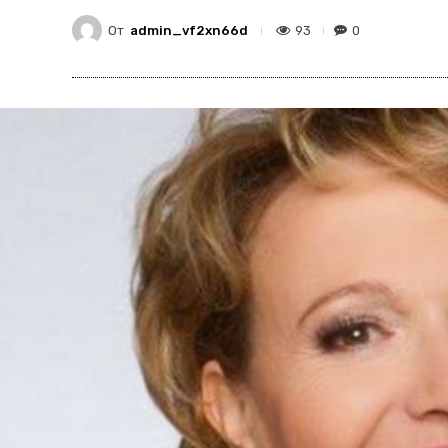
От
admin_vf2xn66d
93
0