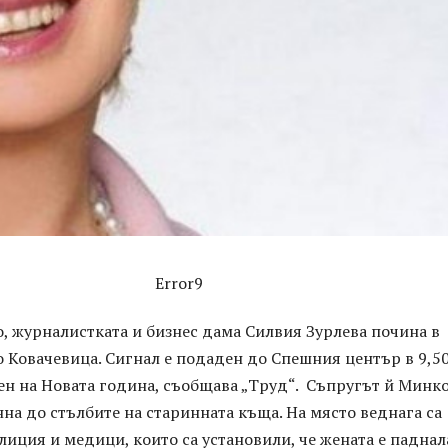
Error9
о, журналистката и бизнес дама Силвия Зурлева почина в
о Ковачевица. Сигнал е подаден до Спешния център в 9,5
ен на Новата година, съобщава „Труд“. Съпругът й Минко
на до стълбите на старинната къща. На място веднага са
иция и медици, които са установили, че жената е паднал