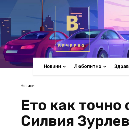
Новини
Любопитно
Здрав
Новини
Ето как точно 
Силвия Зурле