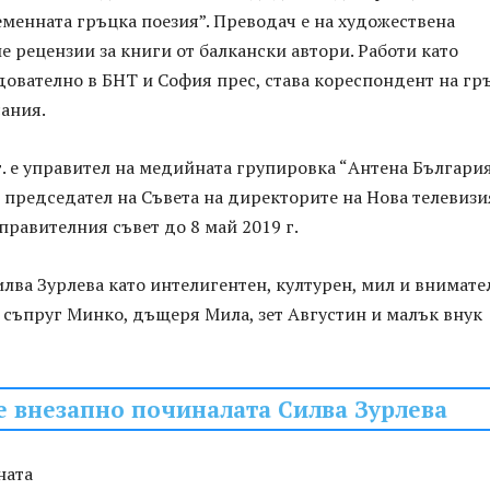
менната гръцка поезия”. Преводач е на художествена
е рецензии за книги от балкански автори. Работи като
дователно в БНТ и София прес, става кореспондент на гр
ания.
г. е управител на медийната групировка “Антена България
 – председател на Съвета на директорите на Нова телевизи
Управителния съвет до 8 май 2019 г.
лва Зурлева като интелигентен, културен, мил и внимате
я съпруг Минко, дъщеря Мила, зет Августин и малък внук
е внезапно починалата Силва Зурлева
ната