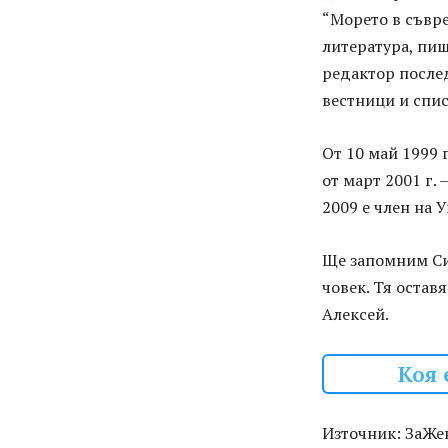
“Морето в съвре
литература, пиш
редактор после
вестници и спис
От 10 май 1999 
от март 2001 г.
2009 е член на 
Ще запомним Си
човек. Тя остав
Алексей.
Коя 
Източник: ЗаЖе