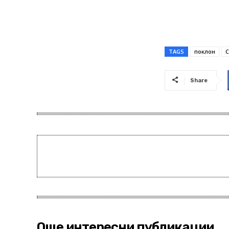
TAGS
поклон
С
Share
Още интересни публикации