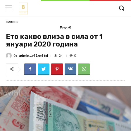
Новини
Error9
Ето какво влиза в сила от 1
януари 2020 година
От
admin_vf2xn66d
24
0