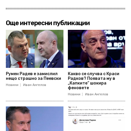
Още интересни публикации
Румен Радев е замислил
Какво се случва с Краси
нещо страшно за Пеевски
Радков? Появата му в
„Капките“ шокира
Новини
Иван Ангелов
феновете
Новини
Иван Ангелов