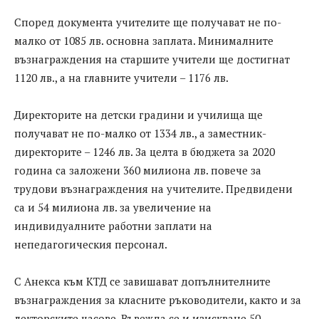
Според документа учителите ще получават не по-
малко от 1085 лв. основна заплата. Минималните
възнаграждения на старшите учители ще достигнат
1120 лв., а на главните учители – 1176 лв.
Директорите на детски градини и училища ще
получават не по-малко от 1334 лв., а заместник-
директорите – 1246 лв. За целта в бюджета за 2020
година са заложени 360 милиона лв. повече за
трудови възнаграждения на учителите. Предвидени
са и 54 милиона лв. за увеличение на
индивидуалните работни заплати на
непедагогическия персонал.
С Анекса към КТД се завишават допълнителните
възнаграждения за класните ръководители, както и за
лекторските часове. Въвежда се и изискване 50