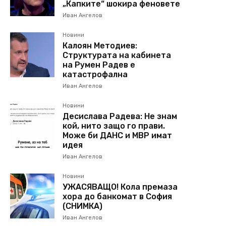
„Капките“ шокира феновете
Иван Ангелов
Новини
Калоян Методиев:
Структурата на кабинета
на Румен Радев е
катастрофална
Иван Ангелов
Новини
Десислава Радева: Не знам
кой, нито защо го прави.
Може би ДАНС и МВР имат
идея
Иван Ангелов
Новини
УЖАСЯВАЩО! Кола премаза
хора до банкомат в София
(СНИМКА)
Иван Ангелов