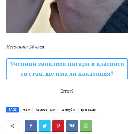
Източник: 24 часа
Ученици запалиха цигари в класната
си стая, ще има ли наказания?
Error9
TAGS
мъж
самозапали
самоуби
трагедия