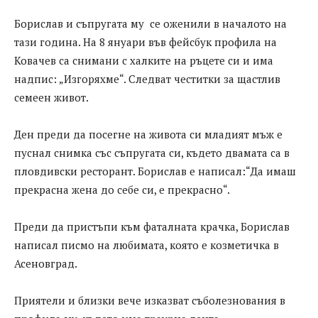
Борислав и съпругата му се оженили в началото на
тази година. На 8 януари във фейсбук профила на
Ковачев са снимани с халките на ръцете си и има
надпис: „Изгоряхме“. Следват честитки за щастлив
семеен живот.
Ден преди да посегне на живота си младият мъж е
пуснал снимка със съпругата си, където двамата са в
пловдивски ресторант. Борислав е написал:“Да имаш
прекрасна жена до себе си, е прекрасно“.
Преди да пристъпи към фаталната крачка, Борислав
написал писмо на любимата, която е козметичка в
Асеновград.
Приятели и близки вече изказват съболезнования в