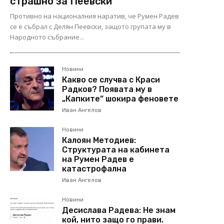
страшно за Пеевски
Противно на националния наратив, че Румен Радев
се е събрал с Делян Пеевски, защото групата му в
Народното събрание...
Новини
Какво се случва с Краси
Радков? Появата му в
„Капките“ шокира феновете
Иван Ангелов
Новини
Калоян Методиев:
Структурата на кабинета
на Румен Радев е
катастрофална
Иван Ангелов
Новини
Десислава Радева: Не знам
кой, нито защо го прави.