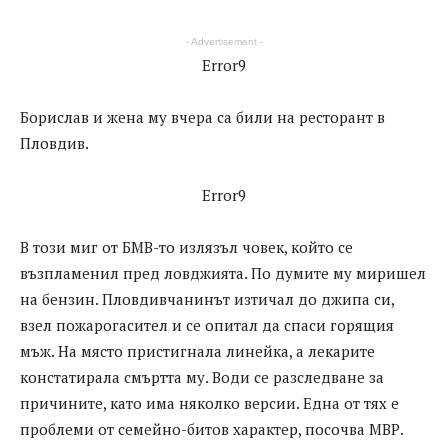
- Advertisement -
Error9
Борислав и жена му вчера са били на ресторант в
Пловдив.
Error9
В този миг от БМВ-то излязъл човек, който се
възпламенил пред ловджията. По думите му миришел
на бензин. Пловдивчанинът изтичал до джипа си,
взел пожарогасител и се опитал да спаси горящия
мъж. На място пристигнала линейка, а лекарите
констатирала смъртта му. Води се разследване за
причините, като има няколко версии. Една от тях е
проблеми от семейно-битов характер, посочва МВР.