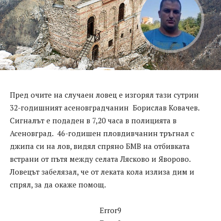
Пред очите на случаен ловец е изгорял тази сутрин
32-годишният асеновградчанин Борислав Ковачев.
Сигналът е подаден в 7,20 часа в полицията в
Асеновград. 46-годишен пловдивчанин тръгнал с
джипа си на лов, видял спряно БМВ на отбивката
встрани от пътя между селата Лясково и Яворово.
Ловецът забелязал, че от леката кола излиза дим и
спрял, за да окаже помощ.
Error9