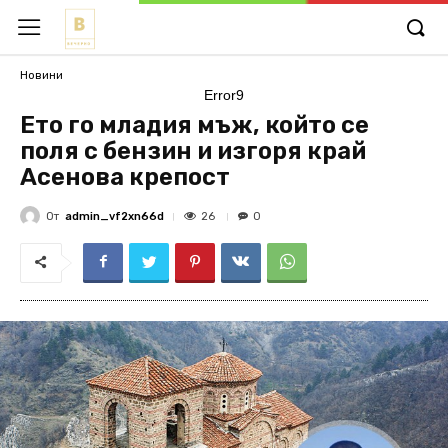
Новини
Error9
Ето го младия мъж, който се
поля с бензин и изгоря край
Асенова крепост
От
admin_vf2xn66d
26
0