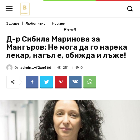
Здраве
Любопитно
Новини
Error9
Д-р Сибила Маринова за
Мангъров: Не мога да го нарека
лекар, нагъл е, обижда и лъже!
От
admin_vf2xn66d
251
0