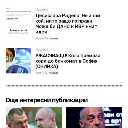
Новини
Десислава Радева: Не знам
кой, нито защо го прави.
Може би ДАНС и МВР имат
идея
Иван Ангелов
Новини
УЖАСЯВАЩО! Кола премаза
хора до банкомат в София
(СНИМКА)
Иван Ангелов
Още интересни публикации