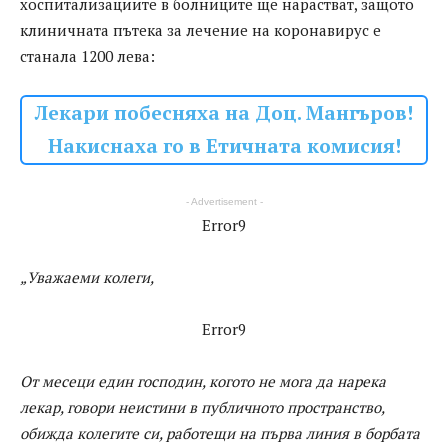
хоспитализациите в болниците ще нарастват, защото
клиничната пътека за лечение на коронавирус е
станала 1200 лeва:
Лекари побесняха на Доц. Мангъров!
Накиснаха го в Етичната комисия!
- Advertisement -
Error9
„Уважаеми колеги,
Error9
От месеци един господин, когото не мога да нарека
лекар, говори неистини в публичното пространство,
обижда колегите си, работещи на първа линия в борбата