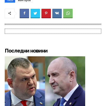
TAGS
мангъров
Последни новини