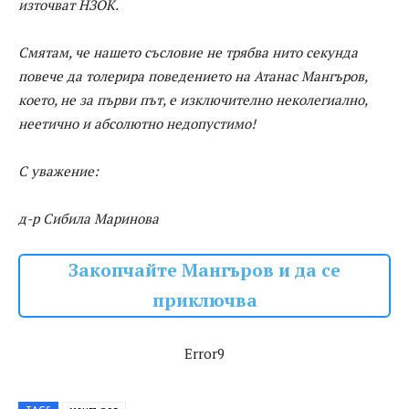
източват НЗОК.
Смятам, че нашето съсловие не трябва нито секунда
повече да толерира поведението на Атанас Мангъров,
което, не за първи път, е изключително неколегиално,
неетично и абсолютно недопустимо!
С уважение:
д-р Сибила Маринова
Закопчайте Мангъров и да се
приключва
Error9