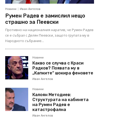
Новини
Иван Ангелов
Румен Радев е замислил нещо
страшно за Пеевски
Противно на националния наратив, че Румен Радев
се е събрал с Делян Пеевски, защото групата му в
Народното събрание...
Новини
Какво се случва с Краси
Радков? Появата му в
„Капките“ шокира феновете
Иван Ангелов
Новини
Калоян Методиев:
Структурата на кабинета
на Румен Радев е
катастрофална
Иван Ангелов