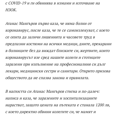
с COVID-19 и ги обвинява в измами и източване на
НЗОК.
Атанас Мангъров първо каза, че няма болни от
коронавирус, после каза, че те се самоизлекуват, с което
се опита да заличи лишенията и часовете труд в
предпазни костюми на всички медици, дните, прекарани
в болниците без да виждат близките си, жертвите, които
коронавирусът взе сред нашите колеги и стотиците
заразени при изпълнение на професионалния си дълг
лекари, медицински сестри и санитари. Открито призова
обществото да не спазва закона и правилата.
В наглостта си Атанас Мангъров стигна и по-далеч:
написа и каза, че заразените и хоспитализациите
нарастват, защото цената на пътеката е станала 1200 лв,
с което директно обвини колегите си, че мамят и