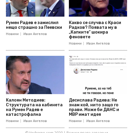
Румен Радев е замислил
Какво се случва с Краси
нещо страшно за Пеевски
Радков? Появата му в
„Капките“ шокира
Новини
Иван Ангелов
феновете
Новини
Иван Ангелов
Калоян Методиев:
Десислава Радева: Не
Структурата на кабинета
знам кой, нито защо го
на Румен Радев е
прави. Може би ДАНС и
катастрофална
МВР имат идея
Новини
Иван Ангелов
Новини
Иван Ангелов
© Vecherno.com 2020 | Всички права запазени