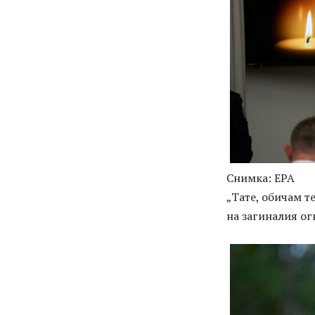
Снимка: EPA
„Тате, обичам т
на загиналия ог