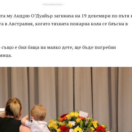
- Advertisement -
ата му Андрю О’Дуайър загинаха на 19 декември по пътя
а в Австралия, когато тяхната пожарна кола се блъсна в
 също е бил баща на малко дете, ще бъде погребан
мица.