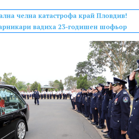
ална челна катастрофа край Пловдив!
арникари вадиха 23-годишен шофьор