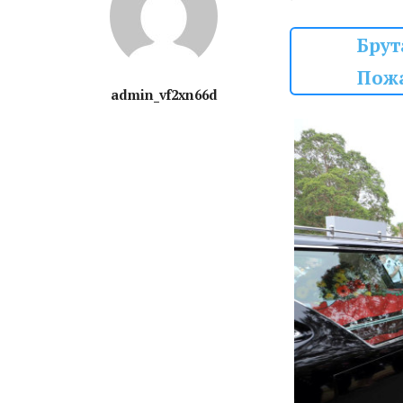
Брут
Пож
admin_vf2xn66d