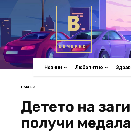
Новини
Любопитно
Здрав
Новини
Детето на заг
получи медала