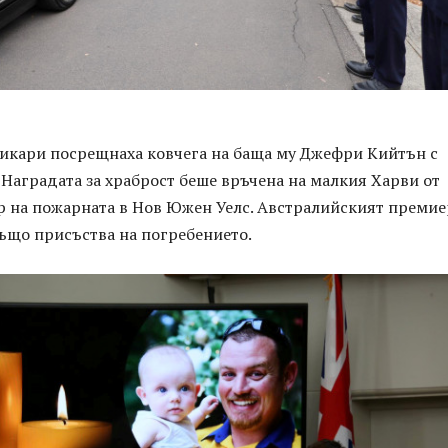
икари посрещнаха ковчега на баща му Джефри Кийтън с
 Наградата за храброст беше връчена на малкия Харви от
р на пожарната в Нов Южен Уелс. Австралийският премие
ъщо присъства на погребението.