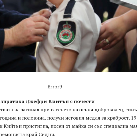
Error9
зпратиха Джефри Кийтън с почести
вата на загинал при гасенето на огъня доброволец, синъ
 година и половина, получи неговия медал за храброст. 19
 Кийтън пристигна, носен от майка си със специална ма
ремонията край Сидни.