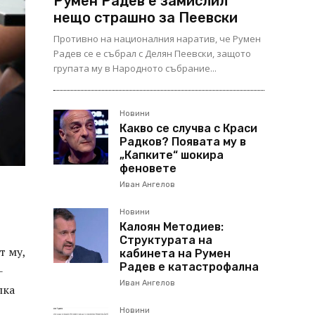
Румен Радев е замислил
нещо страшно за Пеевски
Противно на националния наратив, че Румен
Радев се е събрал с Делян Пеевски, защото
групата му в Народното събрание...
Новини
Какво се случва с Краси
Радков? Появата му в
„Капките“ шокира
феновете
Иван Ангелов
Новини
Калоян Методиев:
Структурата на
т му,
кабинета на Румен
Радев е катастрофална
-
Иван Ангелов
лка
Новини