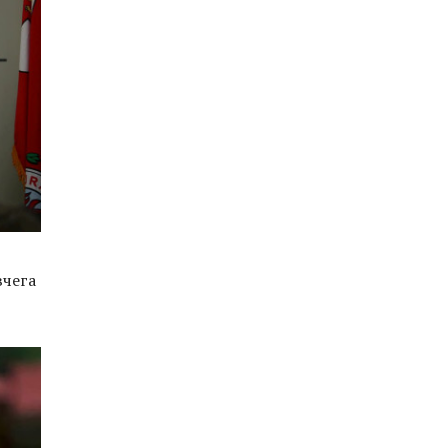
вчега