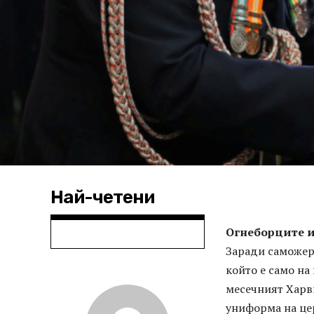
Най-четени
Огнеборците и
Заради саможерт
който е само на
месечният Харви
униформа на це