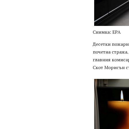
Снимка: EPA
Десетки пожарн
почетна стража.
главния комиса
Скот Морисън с