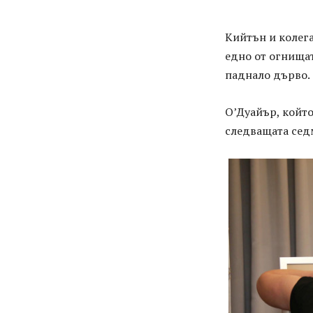
Кийтън и колег
едно от огнищат
паднало дърво.
О’Дуайър, който
следващата сед