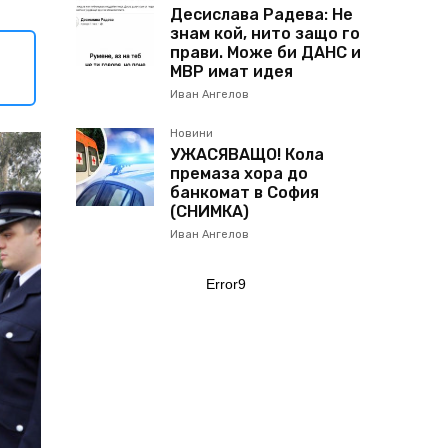
Десислава Радева: Не
знам кой, нито защо го
прави. Може би ДАНС и
МВР имат идея
Иван Ангелов
Новини
УЖАСЯВАЩО! Кола
премаза хора до
банкомат в София
(СНИМКА)
Иван Ангелов
Error9