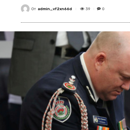
От
admin_vf2xn66d
39
0