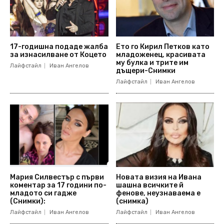
17-годишна подаде жалба
Ето го Кирил Петков като
за изнасилване от Коцето
младоженец, красивата
му булка и трите им
Лайфстайл
Иван Ангелов
дъщери-Снимки
Лайфстайл
Иван Ангелов
Мария Силвестър с първи
Новата визия на Ивана
коментар за 17 години по-
шашна всичките й
младото си гадже
фенове, неузнаваема е
(Снимки):
(снимка)
Лайфстайл
Иван Ангелов
Лайфстайл
Иван Ангелов