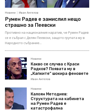
Новини
Иван Ангелов
Румен Радев е замислил нещо
страшно за Пеевски
Противно на националния наратив, че Румен Радев
се е събрал с Делян Пеевски, защото групата му в
Народното събрание...
Новини
Какво се случва с Краси
Радков? Появата му в
„Капките“ шокира феновете
Иван Ангелов
Новини
Калоян Методиев:
Структурата на кабинета
на Румен Радев е
катастрофална