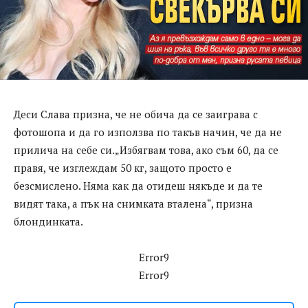
Деси Слава призна, че не обича да се заиграва с
фотошопа и да го използва по такъв начин, че да не
прилича на себе си.„Избягвам това, ако съм 60, да се
правя, че изглеждам 50 кг, защото просто е
безсмислено. Няма как да отидеш някъде и да те
видят така, а пък на снимката вталена“, призна
блондинката.
Error9
Error9