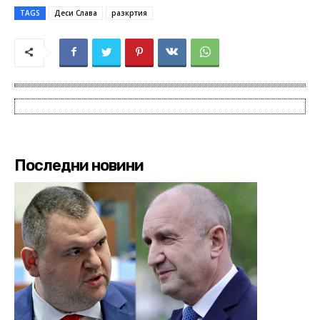
TAGS
Деси Слава
разкртия
Последни новини