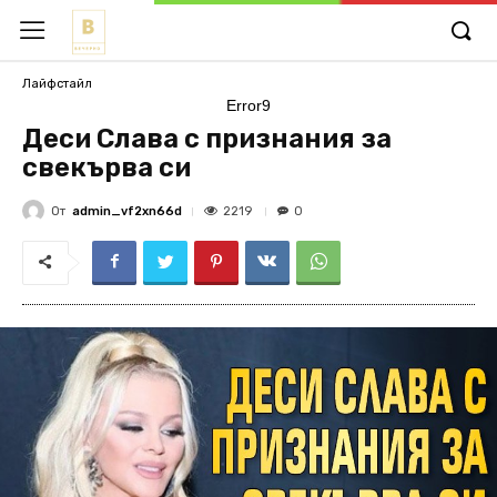
Лайфстайл
Error9
Деси Слава с признания за
свекърва си
От
admin_vf2xn66d
2219
0