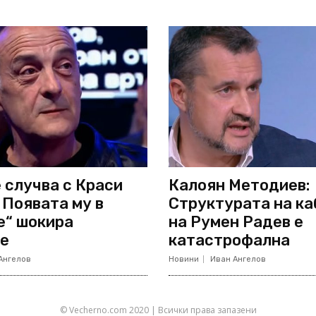
 случва с Краси
Калоян Методиев:
 Появата му в
Структурата на к
е“ шокира
на Румен Радев е
е
катастрофална
Ангелов
Новини
Иван Ангелов
© Vecherno.com 2020 | Всички права запазени