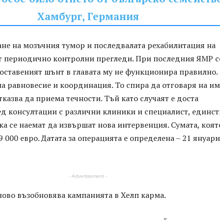
Хамбург, Германия
ане на мозъчния тумор и последвалата рехабилитация на
ят периодично контролни прегледи. При последния ЯМР с
поставеният шънт в главата му не функционира правилно.
на равновесие и координация. То спира да отговаря на и
отказва да приема течности. Тъй като случаят е доста
ед консултации с различни клиники и специалист, единс
ка се наемат да извършат нова интервенция. Сумата, коят
9 000 евро. Датата за операцията е определена – 21 януари
- Advertisement -
ново възобновява кампанията в Хелп карма.