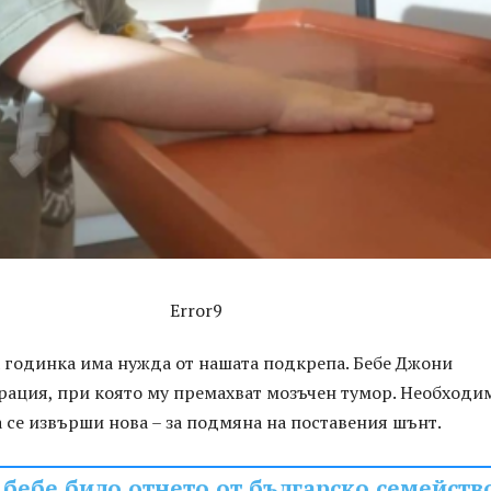
Error9
а годинка има нужда от нашата подкрепа. Бебе Джони
рация, при която му премахват мозъчен тумор. Необходи
 се извърши нова – за подмяна на поставения шънт.
 бебе било отнето от българско семейств