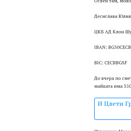
Освен там, може
Десислава Юлия
ЦКБ АД Клон Ш
IBAN: BG30CECB
BIC: CECBBGSF
До вчера по сме
майката има 350
И Цвети Г