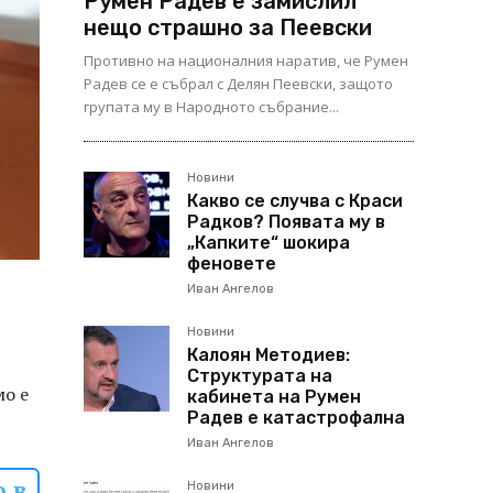
Румен Радев е замислил
нещо страшно за Пеевски
Противно на националния наратив, че Румен
Радев се е събрал с Делян Пеевски, защото
групата му в Народното събрание...
Новини
Какво се случва с Краси
Радков? Появата му в
„Капките“ шокира
феновете
Иван Ангелов
Новини
Калоян Методиев:
Структурата на
мо е
кабинета на Румен
Радев е катастрофална
Иван Ангелов
о в
Новини