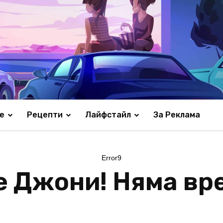
е
Рецепти
Лайфстайл
За Реклама
Error9
 Джони! Няма вре