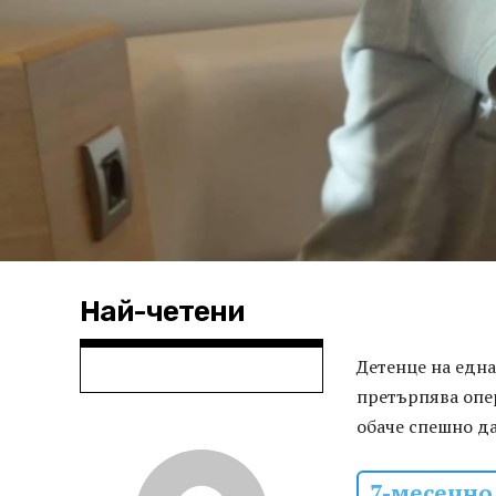
Най-четени
Детенце на едн
претърпява опе
обаче спешно да
7-месечно