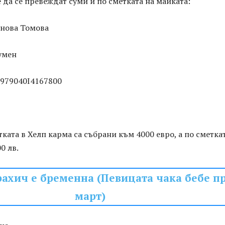
 да се превеждат суми и по сметката на майката:
нова Томова
умен
979040I4167800
тката в Хелп карма са събрани към 4000 евро, а по сметка
0 лв.
рахич е бременна (Певицата чака бебе п
март)