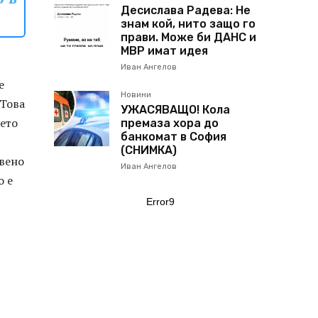
Десислава Радева: Не
знам кой, нито защо го
прави. Може би ДАНС и
МВР имат идея
Иван Ангелов
е
Новини
 Това
УЖАСЯВАЩО! Кола
мето
премаза хора до
банкомат в София
(СНИМКА)
твено
Иван Ангелов
о е
Error9