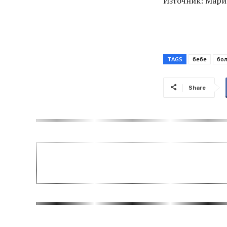
Източник: Мари
TAGS
бебе
бол
Share