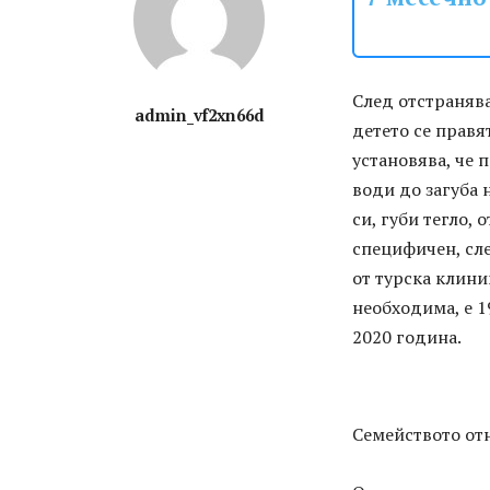
След отстраняв
admin_vf2xn66d
детето се прав
установява, че 
води до загуба 
си, губи тегло, 
специфичен, сл
от турска клини
необходима, е 1
2020 година.
Семейството от