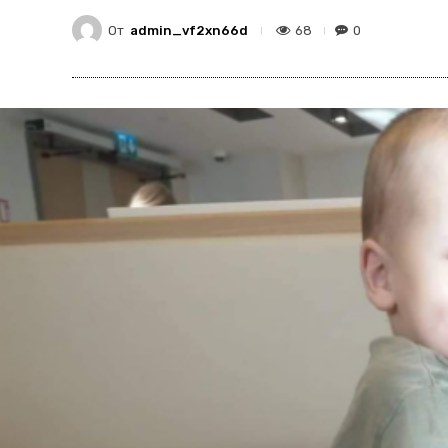
От
admin_vf2xn66d
68
0