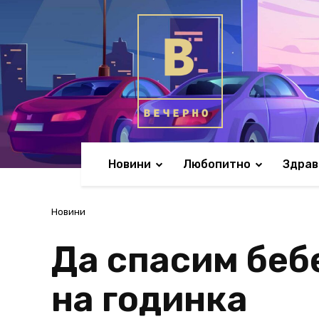
Новини
Любопитно
Здрав
Новини
Да спасим бебе
на годинка