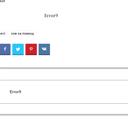
ца
Error9
ест
зов за помощ
Error9