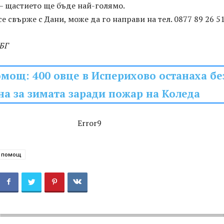
– щастието ще бъде най-голямо.
е свърже с Дани, може да го направи на тел. 0877 89 26 51
БГ
омощ: 400 овце в Исперихово останаха бе
на за зимата заради пожар на Коледа
Error9
помощ