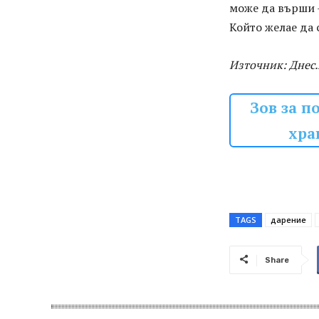
може да върши 
Който желае да с
Източник: Днес.
Зов за п
хра
TAGS
дарение
Share