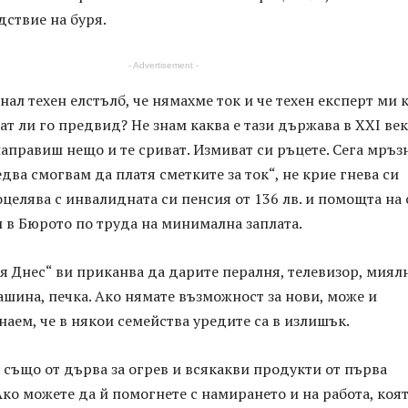
дствие на буря.
- Advertisement -
днал техен елстълб, че нямахме ток и че техен експерт ми 
ат ли го предвид? Не знам каква е тази държава в XXI век
аправиш нещо и те сриват. Измиват си ръцете. Сега мръз
едва смогвам да платя сметките за ток“, не крие гнева си
оцелява с инвалидната си пенсия от 136 лв. и помощта на
и в Бюрото по труда на минимална заплата.
я Днес“ ви приканва да дарите пералня, телевизор, миял
шина, печка. Ако нямате възможност за нови, може и
наем, че в някои семейства уредите са в излишък.
също от дърва за огрев и всякакви продукти от първа
ко можете да й помогнете с намирането и на работа, коят