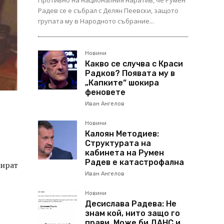
Противно на националния наратив, че Румен
Радев се е събрал с Делян Пеевски, защото
групата му в Народното събрание...
Новини
Какво се случва с Краси
Радков? Появата му в
„Капките“ шокира
феновете
Иван Ангелов
Новини
Калоян Методиев:
Структурата на
кабинета на Румен
Радев е катастрофална
сират
Иван Ангелов
Новини
Десислава Радева: Не
знам кой, нито защо го
прави. Може би ДАНС и