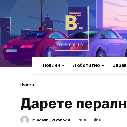
Новини
Любопитно
Здрав
Новини
Дарете пералн
От
admin_vf2xn66d
15
0