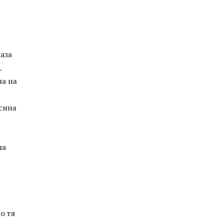
каза
.
на на
 сина
на
о тя