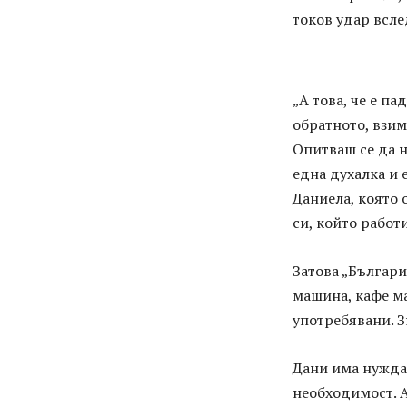
токов удар всле
„А това, че е па
обратното, взим
Опитваш се да н
една духалка и 
Даниела, която 
си, който работ
Затова „Българи
машина, кафе ма
употребявани. З
Дани има нужда 
необходимост. А