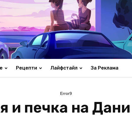
е
Рецепти
Лайфстайл
За Реклама
Error9
я и печка на Дани