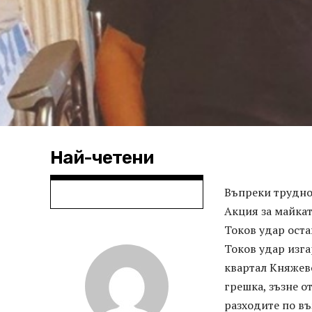
Най-четени
Въпреки труднос
Акция за майкат
Токов удар оста
Токов удар изга
квартал Княжево
грешка, зъзне от
разходите по въ