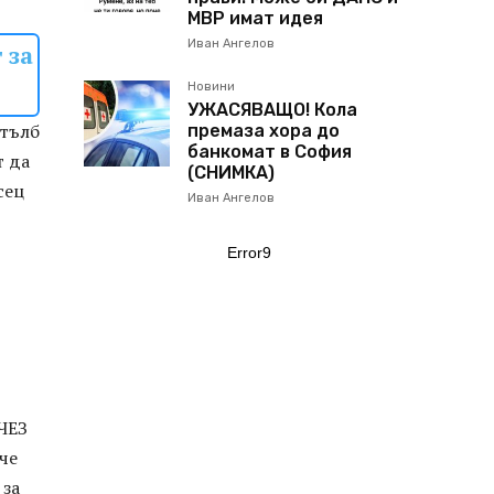
МВР имат идея
Иван Ангелов
 за
Новини
УЖАСЯВАЩО! Кола
стълб
премаза хора до
банкомат в София
т да
(СНИМКА)
сец
Иван Ангелов
Error9
 ЧЕЗ
че
 за