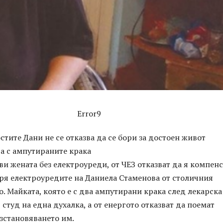
Error9
тите Дани не се отказва да се бори за достоен живот
а с ампутираните крака
ви жената без електроуреди, от ЧЕЗ отказват да я компен
ря електроуредите на Даниела Стаменова от столичния
. Майката, която е с два ампутирани крака след лекарска
 студ на една духалка, а от енергото отказват да поемат
зстановяването им.