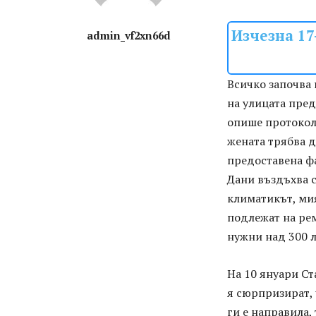
Изчезна 17
admin_vf2xn66d
Всичко започва 
на улицата пред
опише протокол 
жената трябва д
предоставена фа
Дани въздъхва с
климатикът, ми
подлежат на рем
нужни над 300 л
На 10 януари Ст
я сюрпризират, 
ги е направила,