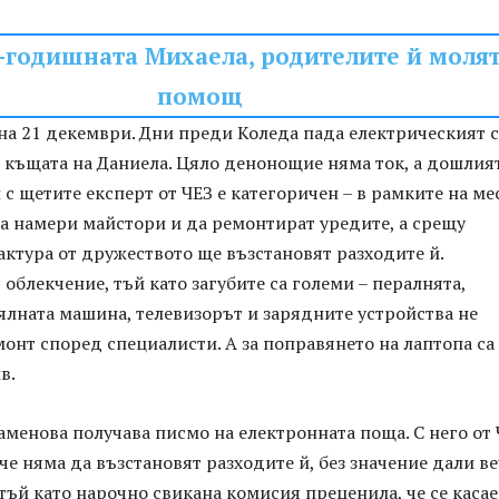
-годишната Михаела, родителите й молят
помощ
на 21 декември. Дни преди Коледа пада електрическият 
 къщата на Даниела. Цяло денонощие няма ток, а дошлия
с щетите експерт от ЧЕЗ е категоричен – в рамките на ме
а намери майстори и да ремонтират уредите, а срещу
ктура от дружеството ще възстановят разходите й.
 облекчение, тъй като загубите са големи – пералнята,
ялната машина, телевизорът и зарядните устройства не
онт според специалисти. А за поправянето на лаптопа са
в.
аменова получава писмо на електронната поща. С него от
че няма да възстановят разходите й, без значение дали ве
 тъй като нарочно свикана комисия преценила, че се касае