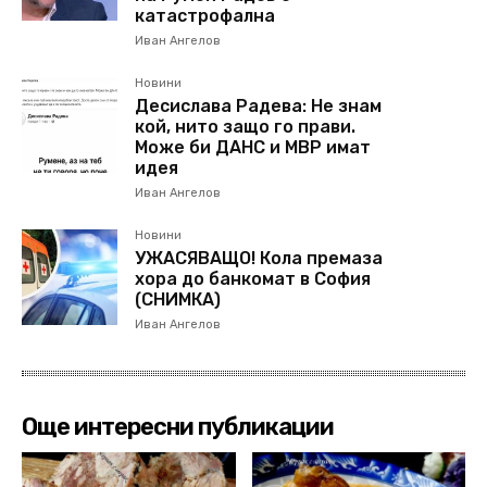
катастрофална
Иван Ангелов
Новини
Десислава Радева: Не знам
кой, нито защо го прави.
Може би ДАНС и МВР имат
идея
Иван Ангелов
Новини
УЖАСЯВАЩО! Кола премаза
хора до банкомат в София
(СНИМКА)
Иван Ангелов
Още интересни публикации