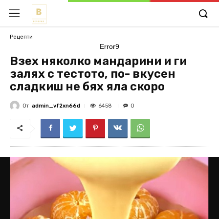
Рецепти
Error9
Взех няколко мандарини и ги
залях с тестото, по- вкусен
сладкиш не бях яла скоро
От
admin_vf2xn66d
6458
0