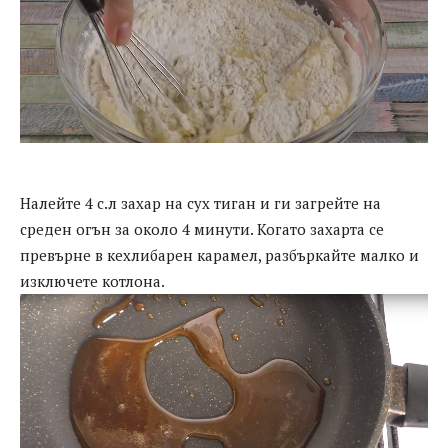
Налейте 4 с.л захар на сух тиган и ги загрейте на
среден огън за около 4 минути. Когато захарта се
превърне в кехлибарен карамел, разбъркайте малко и
изключете котлона.