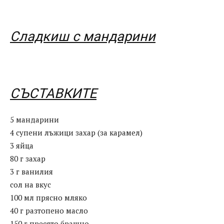
Сладкиш с мандарини
СЪСТАВКИТЕ
5 мандарини
4 супени лъжици захар (за карамел)
3 яйца
80 г захар
3 г ванилия
сол на вкус
100 мл прясно мляко
40 г разтопено масло
150 г пресято брашно