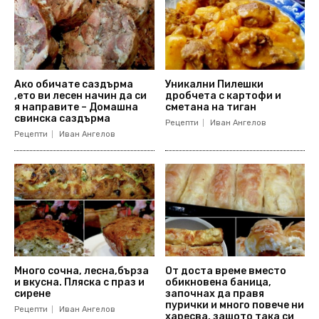
Ако обичате саздърма
Уникални Пилешки
,ето ви лесен начин да си
дробчета с картофи и
я направите – Домашна
сметана на тиган
свинска саздърма
Рецепти
Иван Ангелов
Рецепти
Иван Ангелов
Много сочна, лесна,бърза
От доста време вместо
и вкусна. Пляска с праз и
обикновена баница,
сирене
започнах да правя
пурички и много повече ни
Рецепти
Иван Ангелов
харесва, защото така си