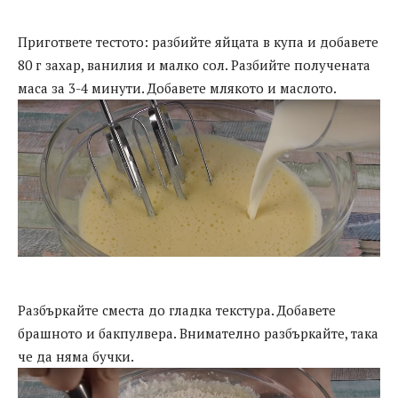
Пригответе тестото: разбийте яйцата в купа и добавете
80 г захар, ванилия и малко сол. Разбийте получената
маса за 3-4 минути. Добавете млякото и маслото.
Разбъркайте сместа до гладка текстура. Добавете
брашното и бакпулвера. Внимателно разбъркайте, така
че да няма бучки.