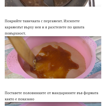
Покрийте тавичката с пергамент. Изсипете
карамелът върху нея и я разстелете по цялата
повърхност.
Поставете половинките от мандарините във формата
както е показано