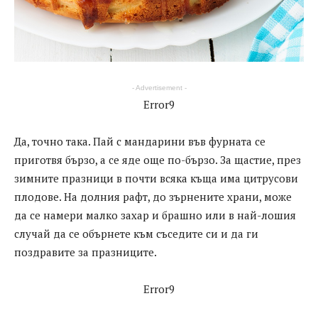
- Advertisement -
Error9
Да, точно така. Пай с мандарини във фурната се
приготвя бързо, а се яде още по-бързо. За щастие, през
зимните празници в почти всяка къща има цитрусови
плодове. На долния рафт, до зърнените храни, може
да се намери малко захар и брашно или в най-лошия
случай да се обърнете към съседите си и да ги
поздравите за празниците.
Error9