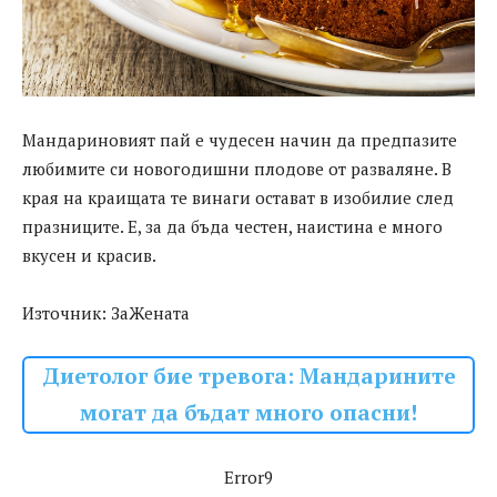
Мандариновият пай е чудесен начин да предпазите
любимите си новогодишни плодове от разваляне. В
края на краищата те винаги остават в изобилие след
празниците. Е, за да бъда честен, наистина е много
вкусен и красив.
Източник: ЗаЖената
Диетолог бие тревога: Мандарините
могат да бъдат много опасни!
Error9