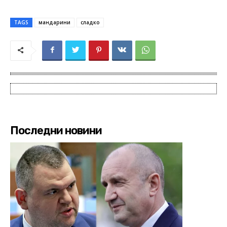
TAGS
мандарини
сладко
Последни новини