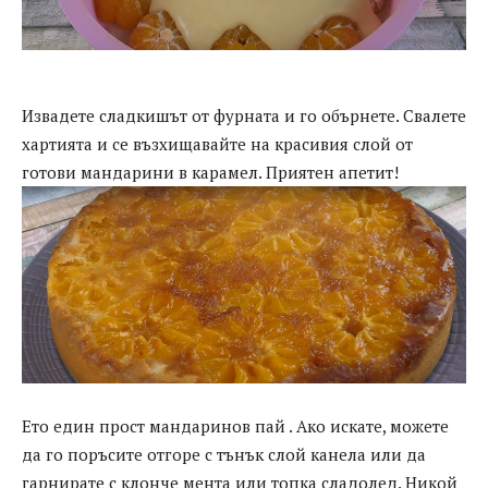
Извадете сладкишът от фурната и го обърнете. Свалете
хартията и се възхищавайте на красивия слой от
готови мандарини в карамел. Приятен апетит!
Ето един прост мандаринов пай . Ако искате, можете
да го поръсите отгоре с тънък слой канела или да
гарнирате с клонче мента или топка сладолед. Никой