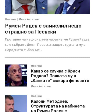
Новини
Иван Ангелов
Румен Радев е замислил нещо
страшно за Пеевски
Противно на националния наратив, че Румен Радев
се е събрал с Делян Пеевски, защото групата му в
Народното събрание...
Новини
Какво се случва с Краси
Радков? Появата му в
„Капките“ шокира феновете
Иван Ангелов
Новини
Калоян Методиев:
Структурата на кабинета
на Румен Радев е