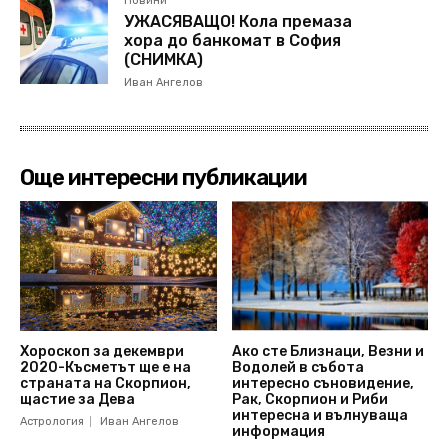
Новини
УЖАСЯВАЩО! Кола премаза
хора до банкомат в София
(СНИМКА)
Иван Ангелов
Още интересни публикации
Хороскоп за декември
Ако сте Близнаци, Везни и
2020-Късметът ще е на
Водолей в събота
страната на Скорпион,
интересно съновидение,
щастие за Дева
Рак, Скорпион и Риби
интересна и вълнуваща
Астрология
Иван Ангелов
информация