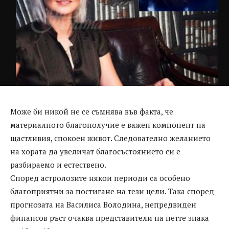
Може би никой не се съмнява във факта, че
материалното благополучие е важен компонент на
щастливия, спокоен живот. Следователно желанието
на хората да увеличат благосъстоянието си е
разбираемо и естествено.
Според астролозите някои периоди са особено
благоприятни за постигане на тези цели. Така според
прогнозата на Василиса Володина, непредвиден
финансов ръст очаква представители на петте знака