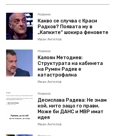
Новини
Какво се случва с Краси
Радков? Появата му в
„Капките“ шокира феновете
Иван Ангелов
Новини
Калоян Методиев:
Структурата на кабинета
на Румен Радев е
катастрофална
Иван Ангелов
Новини
Десислава Радева: Не знам
кой, нито защо го прави.
Може би ДАНС и МВР имат
идея
Иван Ангелов