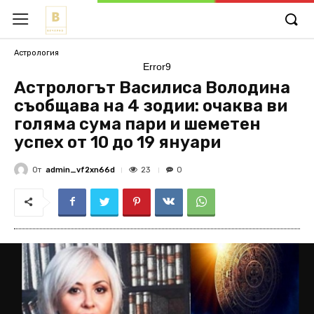
Астрология
Error9
Астрологът Василиса Володина
съобщава на 4 зодии: очаква ви
голяма сума пари и шеметен
успех от 10 до 19 януари
От
admin_vf2xn66d
23
0