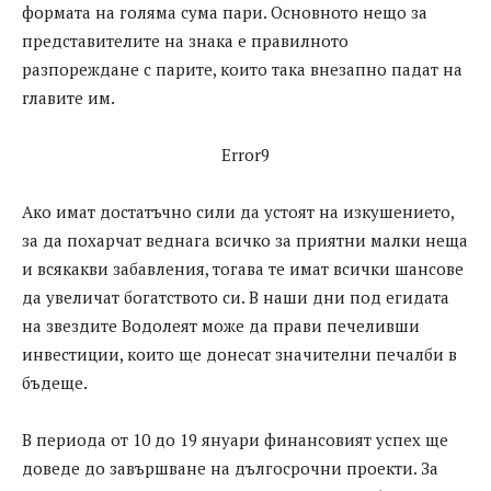
формата на голяма сума пари. Основното нещо за
представителите на знака е правилното
разпореждане с парите, които така внезапно падат на
главите им.
Error9
Ако имат достатъчно сили да устоят на изкушението,
за да похарчат веднага всичко за приятни малки неща
и всякакви забавления, тогава те имат всички шансове
да увеличат богатството си. В наши дни под егидата
на звездите Водолеят може да прави печеливши
инвестиции, които ще донесат значителни печалби в
бъдеще.
В периода от 10 до 19 януари финансовият успех ще
доведе до завършване на дългосрочни проекти. За