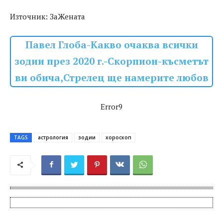
Източник: ЗаЖената
Павел Глоба-Какво очаква всички
зодии през 2020 г.-Скорпион-късметът
ви обича,Стрелец ще намерите любов
Error9
TAGS
астрология
зодии
хороскоп